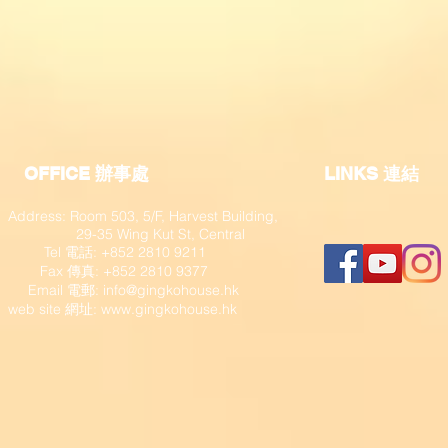
OFFICE 辦事處
​LINKS 連結
Address: Room 503, 5/F, Harvest Building,
29-35 Wing Kut St, Central
Tel 電話: +852 2810 9211
Fax 傳真: +852 2810 9377
​ Email 電郵:
info@gingkohouse.hk
web site 網址:
www.gingkohouse.hk