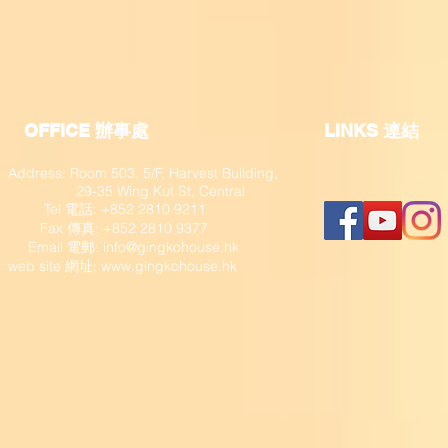
OFFICE 辦事處
​LINKS 連結
Address: Room 503, 5/F, Harvest Building,
29-35 Wing Kut St, Central
Tel 電話: +852 2810 9211
Fax 傳真: +852 2810 9377
​ Email 電郵:
info@gingkohouse.hk
web site 網址:
www.gingkohouse.hk